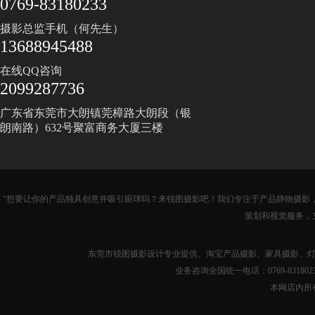
0769-83180233
摄影总监手机（何先生）
13688945488
在线QQ咨询
2099287736
广东省东莞市大朗镇莞樟路大朗段（银
朗南路）632号聚富商务大厦三楼
“想要让你的产品独具创意并吸引眼球吗？来锐图摄影吧！我们专注于产品静物摄影，
策划和视觉服务，支持全国
东莞市锐图摄影设计专业提供、淘宝产品摄影、家具摄影、灯
业务咨询全国统一电话：0769-8318
本网店内所