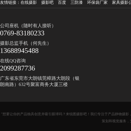
友情链接：
在线摄影
摄影吧
百度
三防漆
环保袋厂家
家具摄影
公司座机（随时有人接听）
0769-83180233
摄影总监手机（何先生）
13688945488
在线QQ咨询
2099287736
广东省东莞市大朗镇莞樟路大朗段（银
朗南路）632号聚富商务大厦三楼
“想要让你的产品独具创意并吸引眼球吗？来锐图摄影吧！我们专注于产品静物摄影，
策划和视觉服务，支持全国