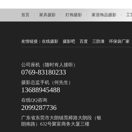
首页
·
家具摄影
·
灯饰摄影
·
家居饰品摄影
·
工
友情链接：
在线摄影
摄影吧
百度
三防漆
环保袋厂家
公司座机（随时有人接听）
0769-83180233
摄影总监手机（何先生）
13688945488
在线QQ咨询
2099287736
广东省东莞市大朗镇莞樟路大朗段（银
朗南路）632号聚富商务大厦三楼